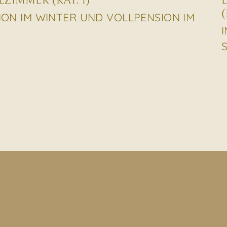
ZIMMER (KAT. 1)
(
SION IM WINTER UND VOLLPENSION IM