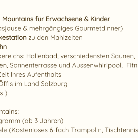
c Mountains für Erwachsene & Kinder
agasjause & mehrgängiges Gourmetdinner)
kestation
zu den Mahlzeiten
ahn
ereichs: Hallenbad, verschiedensten Saunen,
n, Sonnenterrasse und Aussenwhirlpool, Fit
it Ihres Aufenthalts
 Öffis im Land Salzburg
s )
tains:
ogramm (ab 3 Jahren)
 (Kostenloses 6-fach Trampolin, Tischtennis