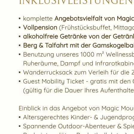
INKLUSIVLEISTUNGEN
komplette
Angebotsvielfalt von Magi
Vollpension
(Frühstücksbuffet, Mitt
alkoholfreie Getränke von der Geträn
Berg & Talfahrt mit der Gamskogelb
Benutzung unseres 1000 m² Wellnessb
Ruheräume, Dampf und Infrarotkabine
Wanderrucksack zum Verleih für die Ze
Guest Mobility Ticket - gratis mit den
(gültig für die Dauer Ihres Aufenthalte
Einblick in das Angebot von Magic Moun
Altersgerechtes Kinder- & Jugendpr
Spannende Outdoor-Abenteuer & Spiele