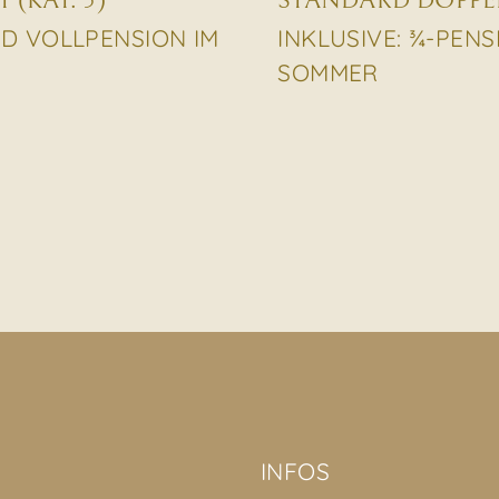
(KAT. 5)
STANDARD DOPPEL
ND VOLLPENSION IM
INKLUSIVE: ¾-PEN
SOMMER
INFOS