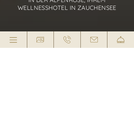
WELLNESSHOTEL IN ZAUCHENSEE
HOCH HINAUS UND TIEF
ENTSPANNT
BODENSTÄNDIGER LUXUS IM
WELLNESSHOTEL IN ZAUCHENSEE
Eigentlich ist das Hotel Alpenrose, Wellnesshotel
im Salzburger Land mit 4 Sternen, rundum von
einem grenzenlosen Wellnessbereich umgeben
– schließlich gibt es nichts Wohltuenderes als die