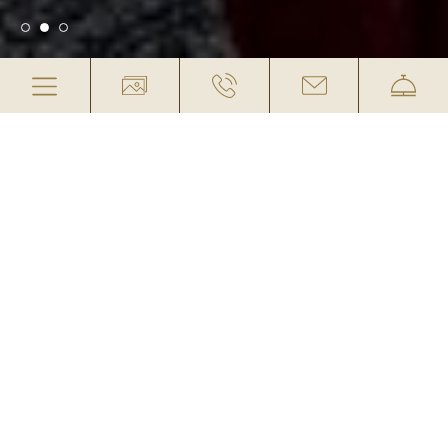
FAMILIENNEST (KAT. 5)
INKLUSIVE: ¾-PENSION IM WINTER UND
VOLLPENSION IM SOMMER
Wunderschöne, 35m² große Suite mit
Schlafzimmer mit Balkon und einem separaten
Kinderzimmer mit Stockbett, Badezimmer mit
Dusche & WC, Telefon, Föhn, Safe, TV im
Schlafzimmer und WLAN. Zu Ihrer Sicherheit
können im Stockbett oben nur Kinder bis
maximal 15 Jahre, 70 kg und 1,70 m Körpergröße
schlafen.