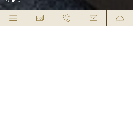
DOPPELZIMMER ALTHOLZ
„SONNENVERBRANNT“
(KAT. 2)
INKLUSIVE: ¾-PENSION IM WINTER UND
VOLLPENSION IM SOMMER
Dieses Doppelzimmer der Kategorie 2 ist etwa
23m² groß und in Altholz-Optik gehalten: perfekt
für alle, die den Look der urigen Bauernhäuser
lieben. Zur Ausstattung gehören ein
Badezimmer mit Dusche und separatem WC,
Balkon, Kabel-TV, Telefon, Föhn, Safe, eine