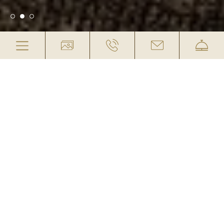
KOMFORTZIMMER DE LUXE
(KAT. 4/1)
INKLUSIVE: ¾-PENSION IM WINTER UND
VOLLPENSION IM SOMMER
33m² für 2-4 Personen mit einem gemütlichen
Doppelbett sowie einem Stockbett, Badezimmer
mit Dusche und separatem WC, Kachelofen,
Balkon, Kabel-TV, Telefon, Föhn, Safe und WLAN.
Zu Ihrer Sicherheit können im Stockbett oben
nur Kinder bis maximal 15 Jahre, 70 kg und 1,70